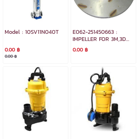
Model : 10SV11N040T
E062-251450663 :
IMPELLER FOR 3M,3D
50-200/11
0.00 ฿
0.00 ฿
0.00 ฿