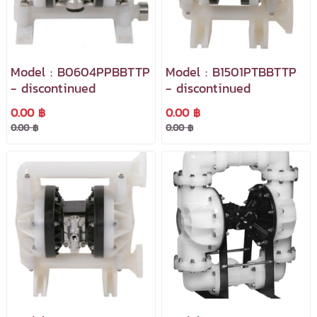
Model : B0604PPBBTTP
Model : B1501PTBBTTP
- discontinued
- discontinued
0.00 ฿
0.00 ฿
0.00 ฿
0.00 ฿