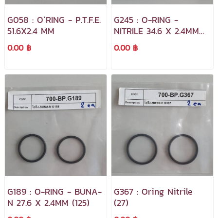
G058 : O`RING - P.T.F.E.
G245 : O-RING -
51.6X2.4 MM
NITRILE 34.6 X 2.4MM
(26)
0.00 ฿
0.00 ฿
G189 : O-RING - BUNA-
G367 : Oring Nitrile
N 27.6 X 2.4MM (125)
(27)