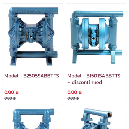
Model : B2505SABBTTS
Model : B1501SABBTTS
- discontinued
0.00 ฿
0.00 ฿
0.00 ฿
0.00 ฿