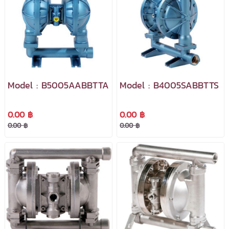
Model : B5005AABBTTA
Model : B4005SABBTTS
0.00 ฿
0.00 ฿
0.00 ฿
0.00 ฿