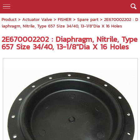
Product
>
Actuator Valve
>
FISHER
>
Spare part
> 2E670002202 : D
iaphragm, Nitrile, Type 657 Size 34/40, 13-1/8"Dia X 16 Holes
2E670002202 : Diaphragm, Nitrile, Type
657 Size 34/40, 13-1/8"Dia X 16 Holes