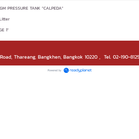
GM PRESSURE TANK "CALPEDA"
itter
E 1"
k Road, Thareang, Bangkhen, Bangkok 10220
, Tel. 02-190-812