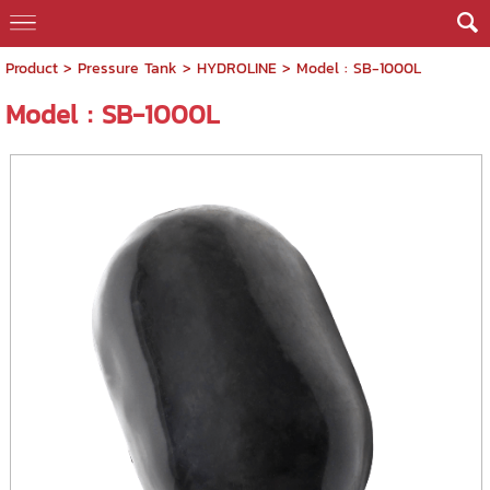
Product
>
Pressure Tank
>
HYDROLINE
> Model : SB-1000L
Model : SB-1000L