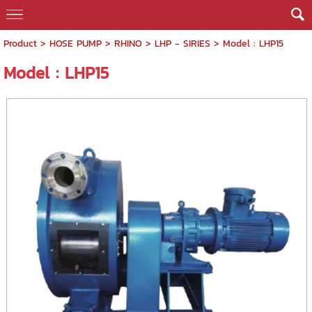
Product
>
HOSE PUMP
>
RHINO
>
LHP - SIRIES
> Model : LHP15
Model : LHP15