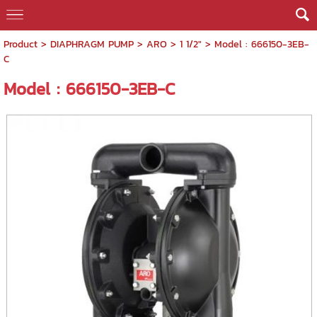
Product
>
DIAPHRAGM PUMP
>
ARO
>
1 1/2"
> Model : 666150-3EB-
C
Model : 666150-3EB-C